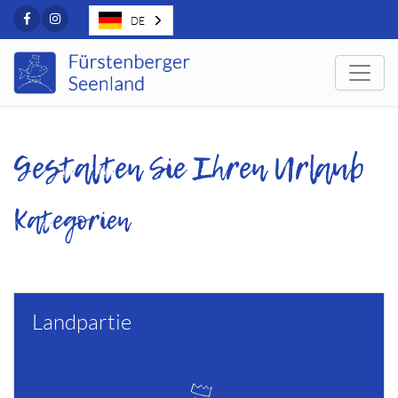
Facebook
Instagram
DE
Togg
Gestalten Sie Ihren Urlaub
Kategorien
Landpartie