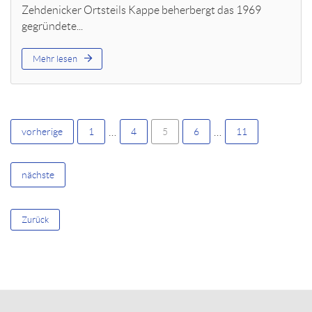
Zehdenicker Ortsteils Kappe beherbergt das 1969
gegründete...
Mehr lesen
…
…
vorherige
1
4
5
6
11
nächste
Zurück