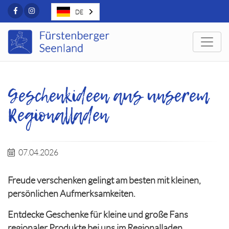
Facebook
Instagram
DE
Togg
Geschenkideen aus unserem
Regionalladen
07.04.2026
Freude verschenken gelingt am besten mit kleinen,
persönlichen Aufmerksamkeiten.
Entdecke Geschenke für kleine und große Fans
regionaler Produkte bei uns im Regionalladen.