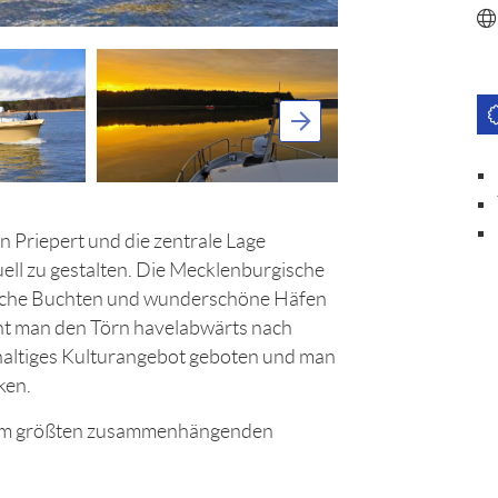
n Priepert und die zentrale Lage
ell zu gestalten. Die Mecklenburgische
erische Buchten und wunderschöne Häfen
nt man den Törn havelabwärts nach
hhaltiges Kulturangebot geboten und man
ken.
rn im größten zusammenhängenden