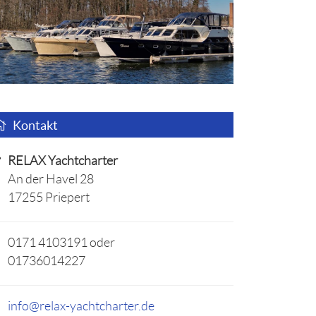
Kontakt
RELAX Yachtcharter
An der Havel 28
17255 Priepert
0171 4103191 oder
01736014227
info@relax-yachtcharter.de