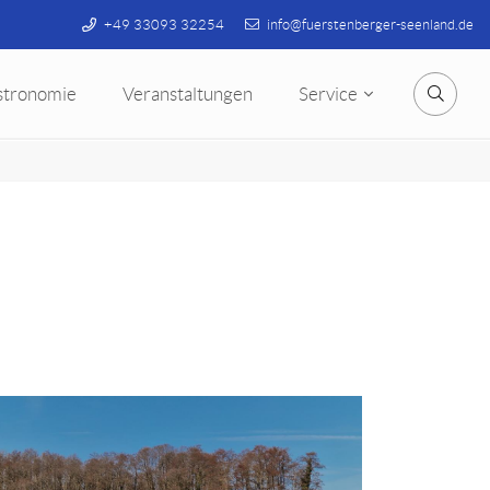
+49 33093 32254
info@fuerstenberger-seenland.de
stronomie
Veranstaltungen
Service
Suche