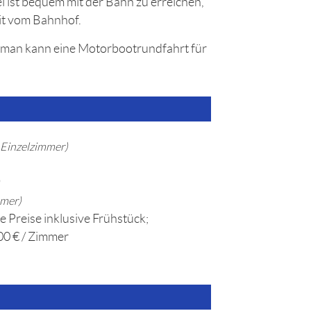
 ist bequem mit der Bahn zu erreichen,
it vom Bahnhof.
 man kann eine Motorbootrundfahrt für
Einzelzimmer)
mmer)
e Preise inklusive Frühstück;
00 € / Zimmer