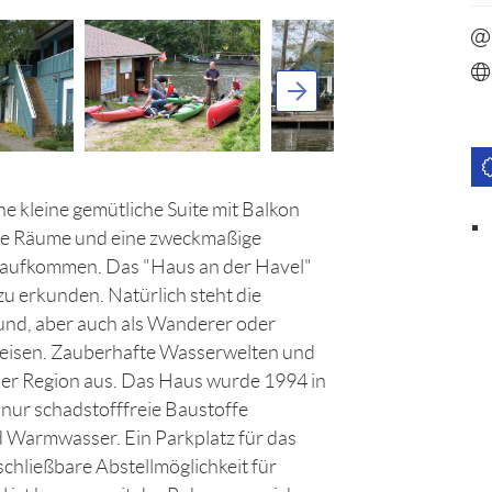
kleine gemütliche Suite mit Balkon
lle Räume und eine zweckmaßige
g aufkommen. Das "Haus an der Havel"
zu erkunden. Natürlich steht die
nd, aber auch als Wanderer oder
reisen. Zauberhafte Wasserwelten und
der Region aus. Das Haus wurde 1994 in
 nur schadstofffreie Baustoffe
nd Warmwasser. Ein Parkplatz für das
schließbare Abstellmöglichkeit für