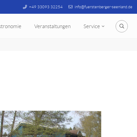
+49 33093 32254
info@fuerstenberger-seenland.de
stronomie
Veranstaltungen
Service
Suche