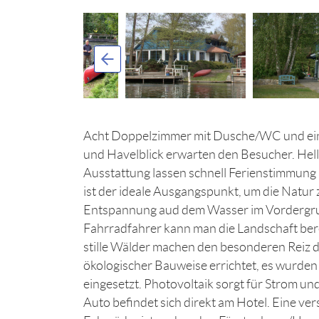
Acht Doppelzimmer mit Dusche/WC und eine 
und Havelblick erwarten den Besucher. He
Ausstattung lassen schnell Ferienstimmun
ist der ideale Ausgangspunkt, um die Natur 
Entspannung aud dem Wasser im Vordergru
Fahrradfahrer kann man die Landschaft be
stille Wälder machen den besonderen Reiz 
ökologischer Bauweise errichtet, es wurden
eingesetzt. Photovoltaik sorgt für Strom u
Auto befindet sich direkt am Hotel. Eine ver