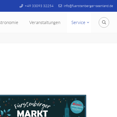
+49 33093 32254
info@fuerstenberger-seenland.de
stronomie
Veranstaltungen
Service
Suche