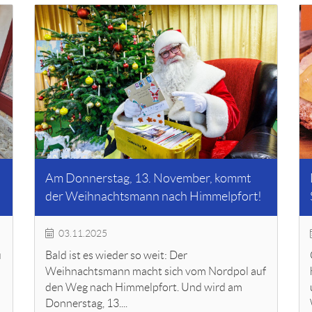
Am Donnerstag, 13. November, kommt
der Weihnachtsmann nach Himmelpfort!
03.11.2025
u
Bald ist es wieder so weit: Der
Weihnachtsmann macht sich vom Nordpol auf
den Weg nach Himmelpfort. Und wird am
Donnerstag, 13....