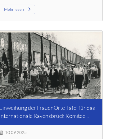
Mehr lesen
Einweihung der FrauenOrte-Tafel für das
Internationale Ravensbrück Komitee...
10.09.2025